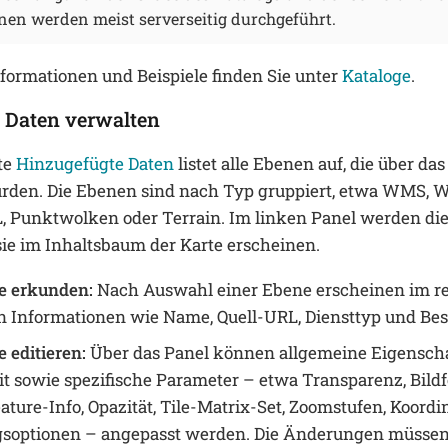
onen werden meist serverseitig durchgeführt.
formationen und Beispiele finden Sie unter
Kataloge
.
 Daten verwalten
te
Hinzugefügte Daten
listet alle Ebenen auf, die über da
rden. Die Ebenen sind nach Typ gruppiert, etwa WMS, W
 Punktwolken oder Terrain. Im linken Panel werden d
sie im Inhaltsbaum der Karte erscheinen.
e erkunden:
Nach Auswahl einer Ebene erscheinen im re
n Informationen wie Name, Quell-URL, Diensttyp und Be
 editieren:
Über das Panel können allgemeine Eigensch
t sowie spezifische Parameter – etwa Transparenz, Bildfor
ature-Info, Opazität, Tile-Matrix-Set, Zoomstufen, Koord
gsoptionen – angepasst werden. Die Änderungen müssen