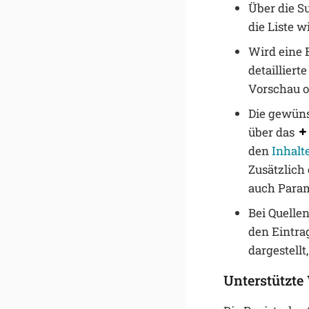
Über die S
die Liste 
Wird eine 
detailliert
Vorschau o
Die gewüns
über das
den
Inhalt
Zusätzlich 
auch Param
Bei Quelle
den Eintra
dargestellt
Unterstützt