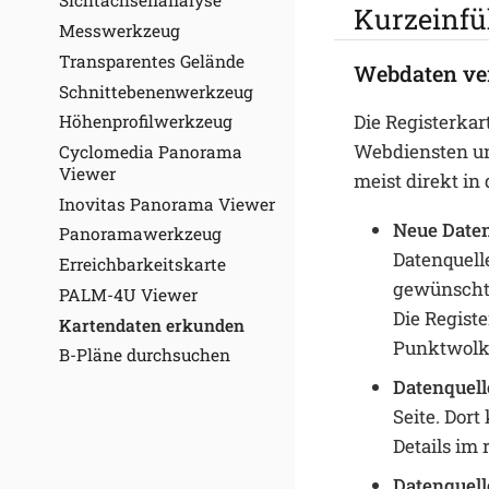
Sichtachsenanalyse
Kurzeinf
Messwerkzeug
Transparentes Gelände
Webdaten v
Schnittebenenwerkzeug
Die Registerkar
Höhenprofilwerkzeug
Webdiensten un
Cyclomedia Panorama
Viewer
meist direkt in 
Inovitas Panorama Viewer
Neue Daten
Panoramawerkzeug
Datenquell
Erreichbarkeitskarte
gewünschte
PALM-4U Viewer
Die Regist
Kartendaten erkunden
Punktwolke
B-Pläne durchsuchen
Datenquell
Seite. Dor
Details im
Datenquell