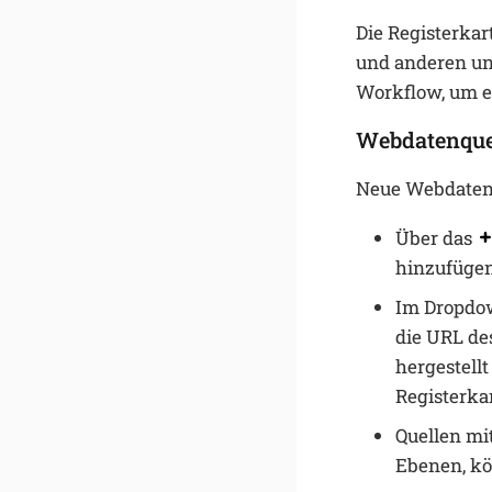
Die Registerkar
und anderen unt
Workflow, um e
Webdatenque
Neue Webdatenq
Über das
hinzufügen
Im Dropdo
die URL de
hergestell
Registerkar
Quellen mi
Ebenen, kö