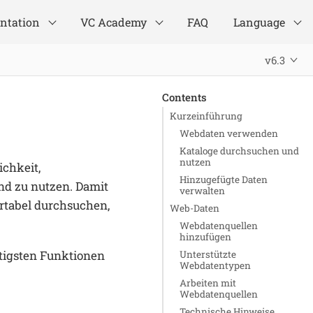
ntation
VC Academy
FAQ
Language
v6.3
Contents
Kurzeinführung
Webdaten verwenden
Kataloge durchsuchen und
nutzen
chkeit,
Hinzugefügte Daten
nd zu nutzen. Damit
verwalten
rtabel durchsuchen,
Web-Daten
Webdatenquellen
hinzufügen
htigsten Funktionen
Unterstützte
Webdatentypen
Arbeiten mit
Webdatenquellen
Technische Hinweise