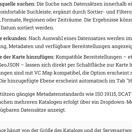
quelle suchen:
Die Suche nach Datensätzen innerhalb ei
omfortable Suchleiste, ergänzt durch Sortier- und Filtero
, Formate, Regionen oder Zeiträume. Die Ergebnisse kön
Datum sortiert werden.
e erkunden:
Nach Auswahl eines Datensatzes werden im r
ng, Metadaten und verfügbare Bereitstellungen angezeig
e der Karte hinzufügen:
Kompatible Bereitstellungen –
eoJSON – lassen sich direkt per Schaltfläche zur Karte h
lungen sind mit VC Map kompatibel, die Option erscheint 
Die hinzugefügte Ebene erscheint automatisch im Tab "H
stützen gängige Metadatenstandards wie ISO 19115, DCAT
schen mehreren Katalogen erfolgt über ein Dropdown-Me
fügbaren Datensätze anzeigt.
ce hängt von der Größe des Katalogs und der Serverantwor