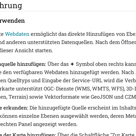
ührung
erwenden
te
Webdaten
ermöglicht das direkte Hinzufügen von Ebe
d anderen unterstützten Datenquellen. Nach dem Öffnen
dieser Ansicht starten.
quelle hinzufügen:
Über das
Symbol oben rechts kann
e den verfügbaren Webdaten hinzugefügt werden. Nach
n Quelltyps und Eingabe der Service-URL wird die Verbi
erkarte unterstützt OGC-Dienste (WMS, WMTS, WFS), 3D-Da
n, Terrain) sowie Vektorformate wie GeoJSON und CZM
e erkunden:
Die hinzugefügte Quelle erscheint im Inhalt
t können einzelne Ebenen ausgewählt werden, deren Met
 rechten Panel angezeigt werden.
e der Karte hinzufügen:
Über die Schaltfläche "Zur Karte