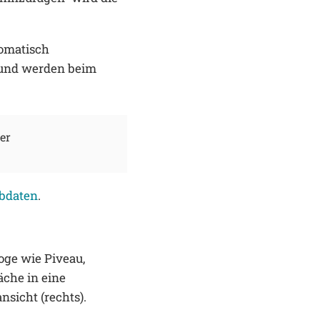
omatisch
 und werden beim
er
bdaten
.
loge wie Piveau,
äche in eine
nsicht (rechts).