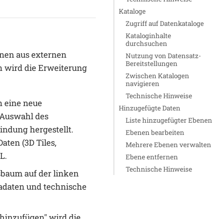
Kataloge
Zugriff auf Datenkataloge
Kataloginhalte
durchsuchen
nen aus externen
Nutzung von Datensatz-
Bereitstellungen
 wird die Erweiterung
Zwischen Katalogen
navigieren
Technische Hinweise
 eine neue
Hinzugefügte Daten
 Auswahl des
Liste hinzugefügter Ebenen
ndung hergestellt.
Ebenen bearbeiten
ten (3D Tiles,
Mehrere Ebenen verwalten
L.
Ebene entfernen
Technische Hinweise
sbaum auf der linken
adaten und technische
 hinzufügen" wird die