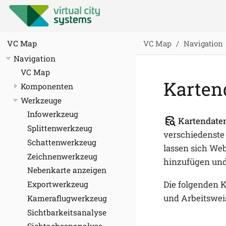
VC Map
Navigation
VC Map
Navigation
VC Map
Karten
Komponenten
Werkzeuge
Infowerkzeug
Kartendate
Splittenwerkzeug
verschiedenste
Schattenwerkzeug
lassen sich We
Zeichnenwerkzeug
hinzufügen und
Nebenkarte anzeigen
Die folgenden 
Exportwerkzeug
und Arbeitswei
Kameraflugwerkzeug
Sichtbarkeitsanalyse