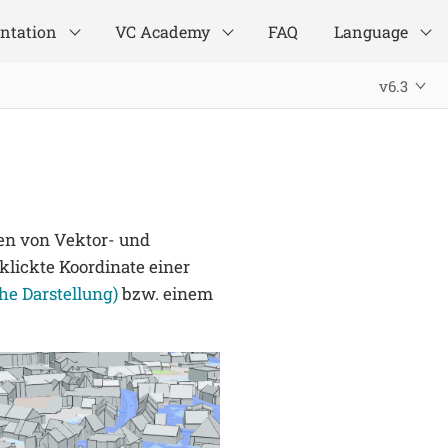
ntation
VC Academy
FAQ
Language
v6.3
en von Vektor- und
klickte Koordinate einer
che Darstellung)
bzw. einem