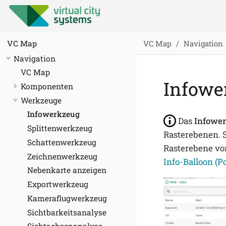
VC Map
Navigation
VC Map
Navigation
VC Map
Infowe
Komponenten
Werkzeuge
Infowerkzeug
Das
Infowe
Splittenwerkzeug
Rasterebenen. S
Schattenwerkzeug
Rasterebene vo
Zeichnenwerkzeug
Info-Balloon (P
Nebenkarte anzeigen
Exportwerkzeug
Kameraflugwerkzeug
Sichtbarkeitsanalyse