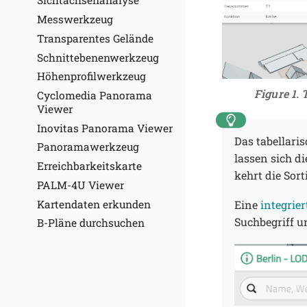
Sichtachsenanalyse
Messwerkzeug
Transparentes Gelände
Schnittebenenwerkzeug
Höhenprofilwerkzeug
Figure 1. 
Cyclomedia Panorama
Viewer
Inovitas Panorama Viewer
Das tabellaris
Panoramawerkzeug
lassen sich d
Erreichbarkeitskarte
kehrt die Sort
PALM-4U Viewer
Kartendaten erkunden
Eine
integrier
Suchbegriff u
B-Pläne durchsuchen