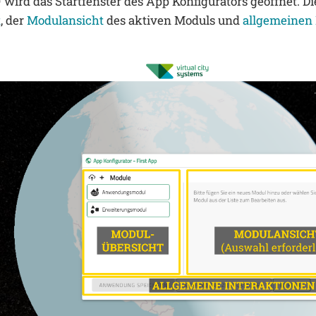
wird das Startfenster des App Konfigurators geöffnet. Di
t
, der
Modulansicht
des aktiven Moduls und
allgemeinen 