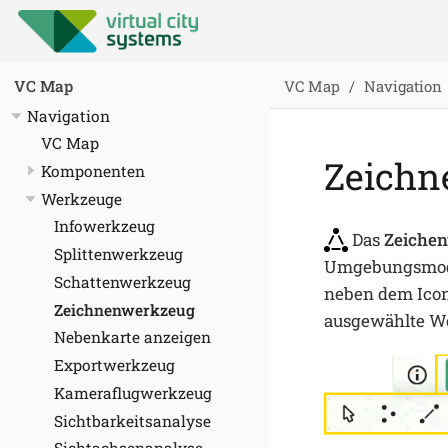
VC Map
Navigation
VC Map
Navigation
VC Map
Zeichn
Komponenten
Werkzeuge
Infowerkzeug
Das
Zeiche
Splittenwerkzeug
Umgebungsmodel
Schattenwerkzeug
neben dem Icon
Zeichnenwerkzeug
ausgewählte We
Nebenkarte anzeigen
Exportwerkzeug
Kameraflugwerkzeug
Sichtbarkeitsanalyse