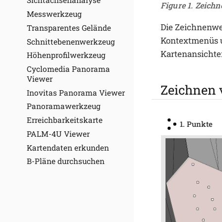
Sichtachsenanalyse
Figure 1. Zeich
Messwerkzeug
Die Zeichnenwer
Transparentes Gelände
Kontextmenüs u
Schnittebenenwerkzeug
Kartenansichten
Höhenprofilwerkzeug
Cyclomedia Panorama
Viewer
Zeichnen 
Inovitas Panorama Viewer
Panoramawerkzeug
Erreichbarkeitskarte
1. Punkte
PALM-4U Viewer
Kartendaten erkunden
B-Pläne durchsuchen