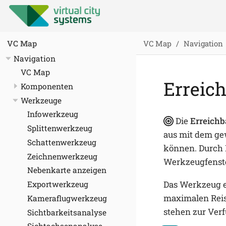
VC Map
Navigation
VC Map
Navigation
VC Map
Erreich
Komponenten
Werkzeuge
Infowerkzeug
Die
Erreichb
Splittenwerkzeug
aus mit dem gew
Schattenwerkzeug
können. Durch K
Zeichnenwerkzeug
Werkzeugfenste
Nebenkarte anzeigen
Das Werkzeug e
Exportwerkzeug
maximalen Reis
Kameraflugwerkzeug
stehen zur Ver
Sichtbarkeitsanalyse