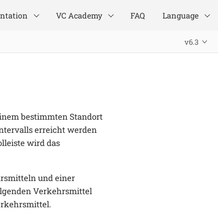
ntation
VC Academy
FAQ
Language
v6.3
 einem bestimmten Standort
ntervalls erreicht werden
lleiste wird das
smitteln und einer
olgenden Verkehrsmittel
rkehrsmittel.