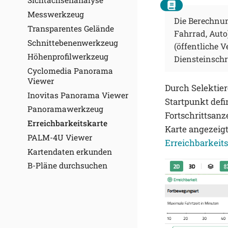
Sichtachsenanalyse
Messwerkzeug
Die Berechnun
Transparentes Gelände
Fahrrad, Auto
Schnittebenenwerkzeug
(öffentliche 
Höhenprofilwerkzeug
Diensteinsch
Cyclomedia Panorama
Viewer
Durch Selektier
Inovitas Panorama Viewer
Startpunkt defi
Panoramawerkzeug
Fortschrittsan
Erreichbarkeitskarte
Karte angezeigt
PALM-4U Viewer
Erreichbarkeit
Kartendaten erkunden
B-Pläne durchsuchen