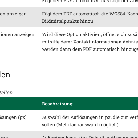
Fügt dem PDF automatisch das Logo der A
ion anzeigen
Fügt dem PDF automatisch die WGS84-Koor
Bildmittelpunkts hinzu
tionen anzeigen
Wird diese Option aktiviert, öffnet sich zusä
mithilfe derer Kontaktinformationen defini
werden dann dem PDF automatisch hinzuge
llen
tellen
Beschreibung
ösungen (px)
Auswahl der Auflösungen in px, die zur Ver
sollen (Mehrfachauswahl möglich)
sung
Außerdem kann eine Default-Auflösung ang