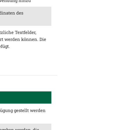
nwendung hinzu
dinaten des
tzliche Textfelder,
ert werden können. Die
fügt.
fügung gestellt werden
egeben werden, die