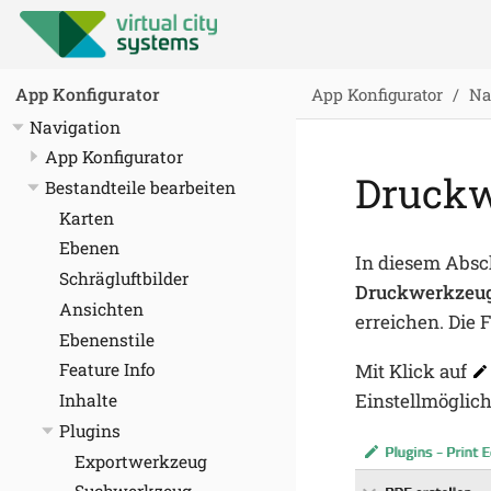
App Konfigurator
Na
App Konfigurator
Navigation
App Konfigurator
Druckw
Bestandteile bearbeiten
Karten
Ebenen
In diesem Absc
Schrägluftbilder
Druckwerkzeu
Ansichten
erreichen. Die
Ebenenstile
Mit Klick auf
Feature Info
Einstellmöglich
Inhalte
Plugins
Exportwerkzeug