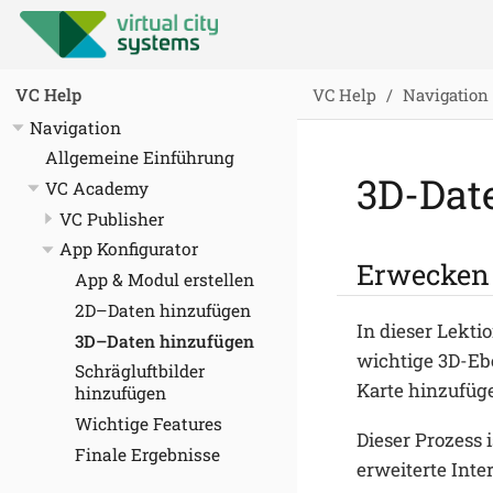
VC Help
Navigation
VC Help
Navigation
Allgemeine Einführung
3D-Dat
VC Academy
VC Publisher
App Konfigurator
Erwecken 
App & Modul erstellen
2D–Daten hinzufügen
In dieser Lekti
3D–Daten hinzufügen
wichtige 3D-Ebe
Schrägluftbilder
Karte hinzufüg
hinzufügen
Wichtige Features
Dieser Prozess 
Finale Ergebnisse
erweiterte Inte