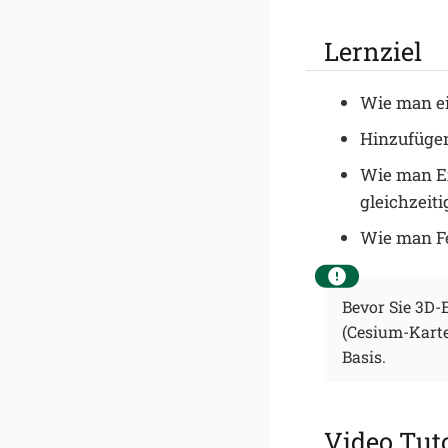
Lernziel
Wie man ei
Hinzufügen
Wie man Ex
gleichzeiti
Wie man Fe
Bevor Sie 3D-E
(Cesium-Karte
Basis.
Video Tuto