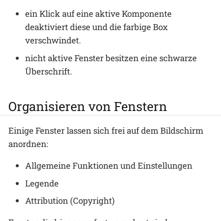
ein Klick auf eine aktive Komponente
deaktiviert diese und die farbige Box
verschwindet.
nicht aktive Fenster besitzen eine schwarze
Überschrift.
Organisieren von Fenstern
Einige Fenster lassen sich frei auf dem Bildschirm
anordnen:
Allgemeine Funktionen und Einstellungen
Legende
Attribution (Copyright)