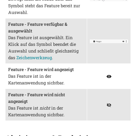
Symbol steht das Feature bereit zur
Auswahl.
Feature - Feature verfügbar &
ausgewählt
Das Feature ist ausgewählt. Ein
Klick auf das Symbol beendet die
Auswahl und schließt gleichzeitig
das
Zeichenwerkzeug
.
Feature - Feature wird angezeigt
Das Feature ist in der
Kartenanwendung sichtbar.
Feature - Feature wird nicht
angezeigt
Das Feature ist
nicht
in der
Kartenanwendung sichtbar.