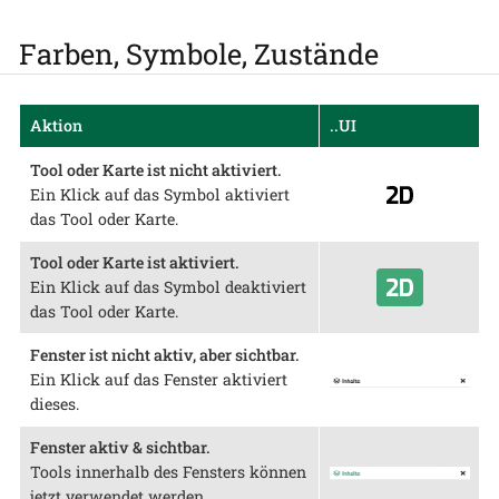
Farben, Symbole, Zustände
Aktion
..UI
Tool oder Karte ist nicht aktiviert.
Ein Klick auf das Symbol aktiviert
das Tool oder Karte.
Tool oder Karte ist aktiviert.
Ein Klick auf das Symbol deaktiviert
das Tool oder Karte.
Fenster ist nicht aktiv, aber sichtbar.
Ein Klick auf das Fenster aktiviert
dieses.
Fenster aktiv & sichtbar.
Tools innerhalb des Fensters können
jetzt verwendet werden.