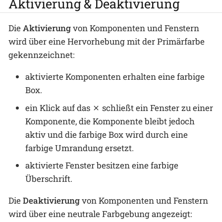
Aktivierung & Deaktivierung
Die
Aktivierung
von Komponenten und Fenstern
wird über eine Hervorhebung mit der Primärfarbe
gekennzeichnet:
aktivierte Komponenten erhalten eine farbige
Box.
ein Klick auf das
schließt ein Fenster zu einer
Komponente, die Komponente bleibt jedoch
aktiv und die farbige Box wird durch eine
farbige Umrandung ersetzt.
aktivierte Fenster besitzen eine farbige
Überschrift.
Die
Deaktivierung
von Komponenten und Fenstern
wird über eine neutrale Farbgebung angezeigt: