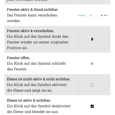
Fenster aktiv & Hand sichtbar.
Das Fenster kann verschoben
werden.
Fenster aktiv & verschoben.
Ein Klick auf das Symbol dockt das
Fenster wieder an seiner originalen
Position an.
Fenster offen.
Ein Klick auf das Symbol schließt
das Fenster.
Ebene ist nicht aktiv & nicht sichtbar.
Ein Klick auf das Symbol aktiviert
die Ebene und zeigt sie an.
Ebene ist aktiv & sichtbar.
Ein Klick auf das Symbol deaktiviert
die Ebene und blendet sie aus.