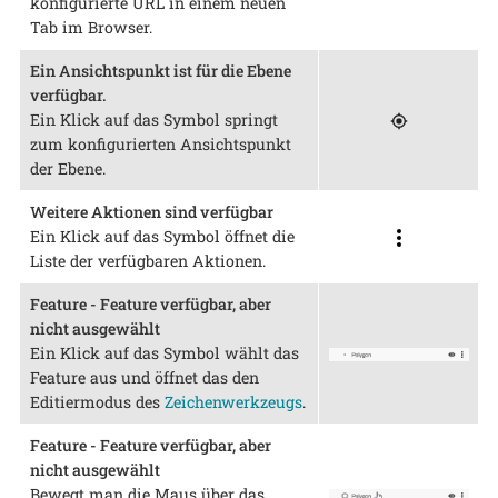
konfigurierte URL in einem neuen
Tab im Browser.
Ein Ansichtspunkt ist für die Ebene
verfügbar.
Ein Klick auf das Symbol springt
zum konfigurierten Ansichtspunkt
der Ebene.
Weitere Aktionen sind verfügbar
Ein Klick auf das Symbol öffnet die
Liste der verfügbaren Aktionen.
Feature - Feature verfügbar, aber
nicht ausgewählt
Ein Klick auf das Symbol wählt das
Feature aus und öffnet das den
Editiermodus des
Zeichenwerkzeugs
.
Feature - Feature verfügbar, aber
nicht ausgewählt
Bewegt man die Maus über das