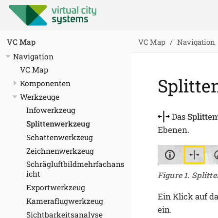
VC Map
Navigation
VC Map
Navigation
VC Map
Splitt
Komponenten
Werkzeuge
Infowerkzeug
Das
Splitte
Splittenwerkzeug
Ebenen.
Schattenwerkzeug
Zeichnenwerkzeug
Schrägluftbildmehrfachans
icht
Figure 1. Split
Exportwerkzeug
Ein Klick auf d
Kameraflugwerkzeug
ein.
Sichtbarkeitsanalyse