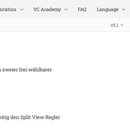
ntation
VC Academy
FAQ
Language
v5.1
 zweier frei wählbarer
itig den Split View Regler