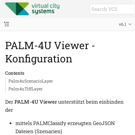
v6.1
PALM-4U Viewer -
Konfiguration
Contents
Palm4uScenarioLayer
Palm4uTiffLayer
Der
PALM-4U Viewer
unterstützt beim einbinden
der
mittels PALMClassify erzeugten GeoJSON
Dateien (Szenarien)