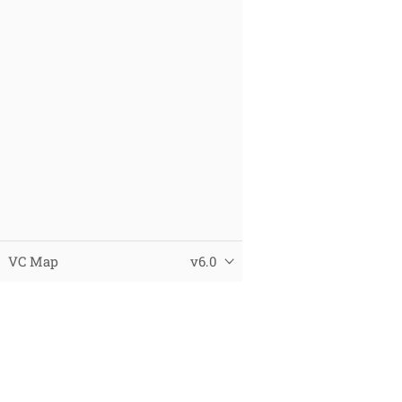
VC Map
v6.0
© 2025 Virtual City Systems
Datenschutz
Impressum