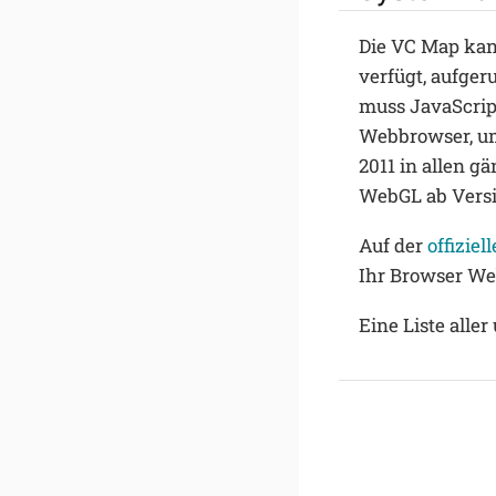
Die VC Map kan
verfügt, aufge
muss JavaScript
Webbrowser, um
2011 in allen g
WebGL ab Versio
Auf der
offiziel
Ihr Browser Web
Eine Liste alle