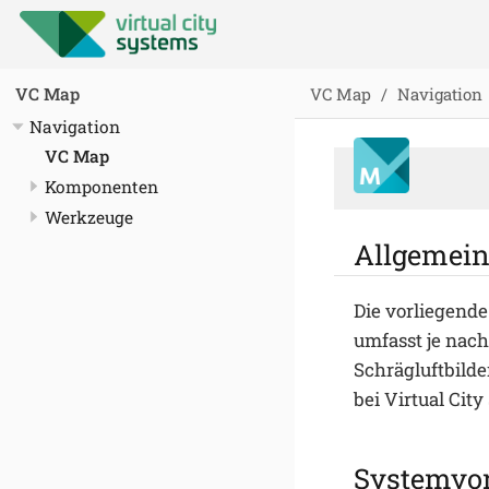
VC Map
Navigation
VC Map
Navigation
VC Map
Komponenten
Werkzeuge
Allgemein
Die vorliegend
umfasst je nach
Schrägluftbilde
bei Virtual Cit
Systemvo